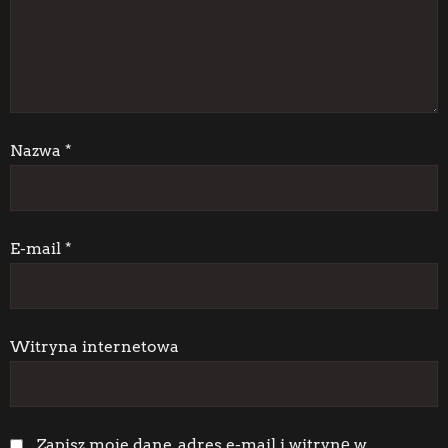
a
w
p
i
Nazwa
*
s
u
E-mail
*
Witryna internetowa
Zapisz moje dane, adres e-mail i witrynę w