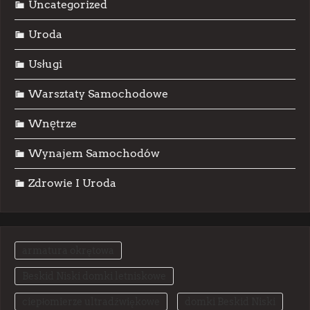
Uncategorized
Uroda
Usługi
Warsztaty Samochodowe
Wnętrze
Wynajem Samochodów
Zdrowie I Uroda
armatura okrętowa
Beskid Niski domki letniskowe
ciepłomierze ultradźwiękowe
domki Beskid Niski