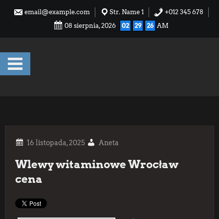
Skip
email@example.com
Str. Name 1
+012 345 678
to
08 sierpnia, 2026
02
29
26
AM
content
Aneta
Wlewy witaminowe Wrocław
cena