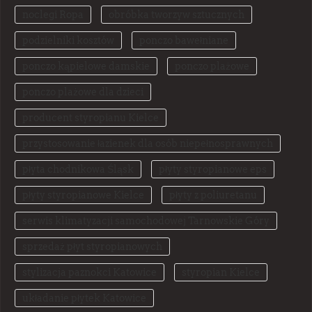
noclegi Ropa
obróbka tworzyw sztucznych
podzielniki kosztów
ponczo bawełniane
ponczo kąpielowe damskie
ponczo plażowe
ponczo plażowe dla dzieci
producent styropianu Kielce
przystosowanie łazienek dla osób niepełnosprawnych
płyta chodnikowa Śląsk
płyty styropianowe eps
płyty styropianowe Kielce
płyty z poliuretanu
serwis klimatyzacji samochodowej Tarnowskie Góry
sprzedaż płyt styropianowych
stylizacja paznokci Katowice
styropian Kielce
układanie płytek Katowice