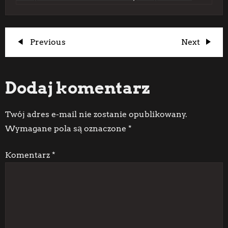
N
Previous
Next
Previous
Next
Post
Post
a
Dodaj komentarz
w
i
Twój adres e-mail nie zostanie opublikowany.
Wymagane pola są oznaczone
*
g
Komentarz
*
a
c
j