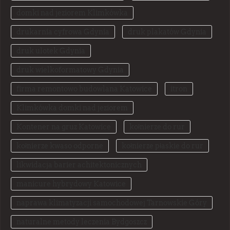
domki nad jeziorem Klimkówka
drukarnia cyfrowa Gdynia
druk plakatów Gdynia
druk ulotek Gdynia
druk wielkoformatowy Gdynia
firma remontowo budowlana Katowice
itron
Klimkówka domki nad jeziorem
Kontener na gruz Katowice
kołnierze do rur
kołnierze kwaso odporne
kołnierze płaskie do rur
likwidacja barier achitektonicznych
manicure hybrydowy Katowice
naprawa klimatyzacji samochodowej Tarnowskie Góry
naturalne metody leczenia Bydgoszcz