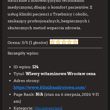
naturalne z innowacyjnymi technikami
medycznymi, dbając o komfort pacjentów. Z
usług kliniki pacjenci z Trzebnicy i okolic,
szukający profesjonalnych, bezpiecznych i
skutecznych metod wsparcia zdrowia.
Ocena:
5
/
5
(
1
głosów)
Szczegóły wpisu:
ID wpisu:
124
Tytuł:
Wlewy witaminowe Wrocław cena
Adres strony:
https://www.klinikazdrojowa.com/
Page Rank:
N/A
(stan na 6 sierpnia, 2026 9:11
am)
Kategorie:
Uncategorized