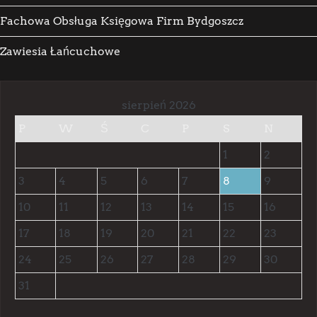
Fachowa Obsługa Księgowa Firm Bydgoszcz
Zawiesia Łańcuchowe
sierpień 2026
P
W
Ś
C
P
S
N
1
2
3
4
5
6
7
8
9
10
11
12
13
14
15
16
17
18
19
20
21
22
23
24
25
26
27
28
29
30
31