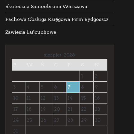
Skuteczna Samoobrona Warszawa
Fachowa Obsługa Księgowa Firm Bydgoszcz
Zawiesia Łańcuchowe
sierpień 2026
P
W
Ś
C
P
S
N
1
2
3
4
5
6
7
8
9
10
11
12
13
14
15
16
17
18
19
20
21
22
23
24
25
26
27
28
29
30
31