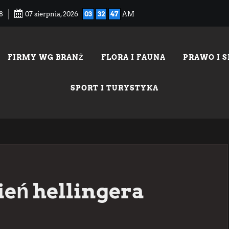
8
07 sierpnia, 2026
03
32
48
AM
FIRMY WG BRANŻ
FLORA I FAUNA
PRAWO I 
SPORT I TURYSTYKA
eń hellingera