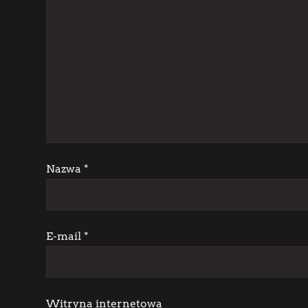
a
c
j
a
w
p
Nazwa
*
i
s
E-mail
*
u
Witryna internetowa