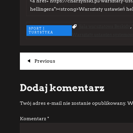
,
Sala warsztatowa Beskidy
SPORT I
TURYSTYKA
Warsztaty ustawień systemo
N
Previous
Previous
Post
a
Dodaj komentarz
w
i
Twój adres e-mail nie zostanie opublikowany.
Wy
g
Komentarz
*