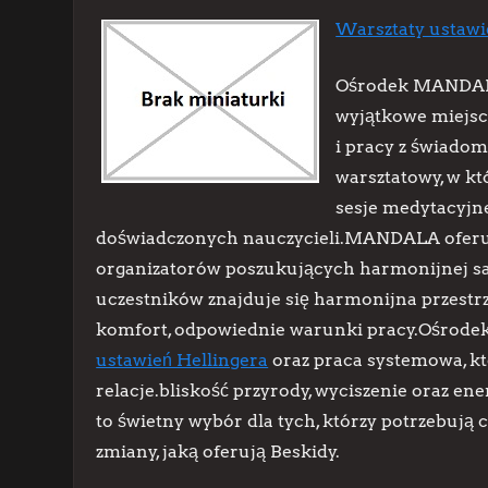
Warsztaty ustawi
Ośrodek MANDALA
wyjątkowe miejsc
i pracy z świadom
warsztatowy, w kt
sesje medytacyjne
doświadczonych nauczycieli.MANDALA oferuj
organizatorów poszukujących harmonijnej sa
uczestników znajduje się harmonijna przestr
komfort, odpowiednie warunki pracy.Ośrodek 
ustawień Hellingera
oraz praca systemowa, kt
relacje.bliskość przyrody, wyciszenie oraz e
to świetny wybór dla tych, którzy potrzebują c
zmiany, jaką oferują Beskidy.