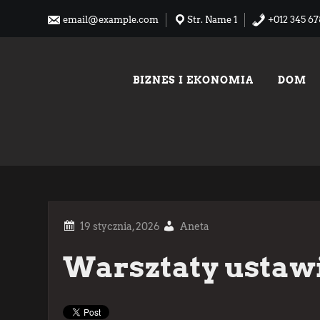
Skip
email@example.com
Str. Name 1
+012 345 67
to
content
BIZNES I EKONOMIA
DOM
Aneta
Warsztaty ustawi