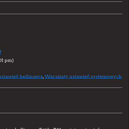
/
:01 pm)
stawień hellingera
,
Warsztaty ustawień systemowych
)