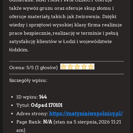
także wywóz gruzu oraz oferuje skup złomu i
oferuje materiały, takich jak żwirownia. Dzięki
wiedzy i sprzętowi wysokiej klasy firma realizuje
prace bezpiecznie, realizację w terminie i pełną
satysfakcję klientów w Łodzi i województwie
łódzkim.
Ocena:
5
/
5
(
1
głosów)
Szczegóły wpisu:
ID wpisu:
144
Tytuł:
Odpad 170101
Adres strony:
https://matyniaiwspolnicy.pl/
Page Rank:
N/A
(stan na 5 sierpnia, 2026 11:21
am)