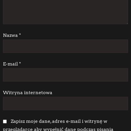
w
p
i
Nazwa
*
s
u
E-mail
*
Witryna internetowa
Zapisz moje dane, adres e-mail i witrynę w
przeglądarce aby wypełnić dane podczas pisania