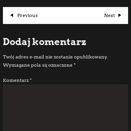
N
Previous
Next
Previous
Next
Post
Post
a
Dodaj komentarz
w
i
Twój adres e-mail nie zostanie opublikowany.
Wymagane pola są oznaczone
*
g
Komentarz
*
a
c
j
a