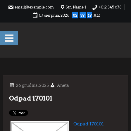
Skip
email@example.com
Str. Name 1
+012 345 678
to
07 sierpnia, 2026
02
37
20
AM
content
Aneta
Odpad 170101
Odpad 170101