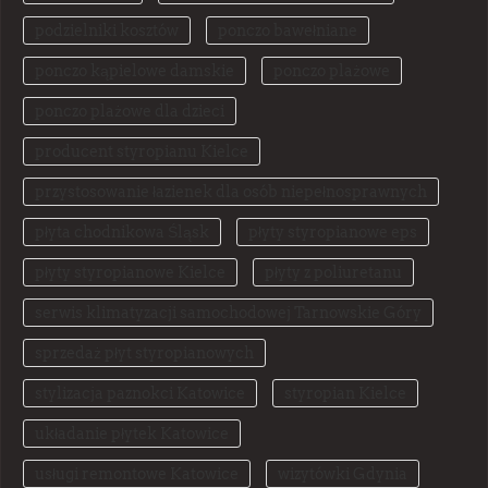
podzielniki kosztów
ponczo bawełniane
ponczo kąpielowe damskie
ponczo plażowe
ponczo plażowe dla dzieci
producent styropianu Kielce
przystosowanie łazienek dla osób niepełnosprawnych
płyta chodnikowa Śląsk
płyty styropianowe eps
płyty styropianowe Kielce
płyty z poliuretanu
serwis klimatyzacji samochodowej Tarnowskie Góry
sprzedaż płyt styropianowych
stylizacja paznokci Katowice
styropian Kielce
układanie płytek Katowice
usługi remontowe Katowice
wizytówki Gdynia