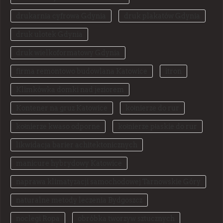
drukarnia cyfrowa Gdynia
druk plakatów Gdynia
druk ulotek Gdynia
druk wielkoformatowy Gdynia
firma remontowo budowlana Katowice
itron
Klimkówka domki nad jeziorem
Kontener na gruz Katowice
kołnierze do rur
kołnierze kwaso odporne
kołnierze płaskie do rur
likwidacja barier achitektonicznych
manicure hybrydowy Katowice
naprawa klimatyzacji samochodowej Tarnowskie Góry
naturalne metody leczenia Bydgoszcz
noclegi Ropa
obróbka tworzyw sztucznych