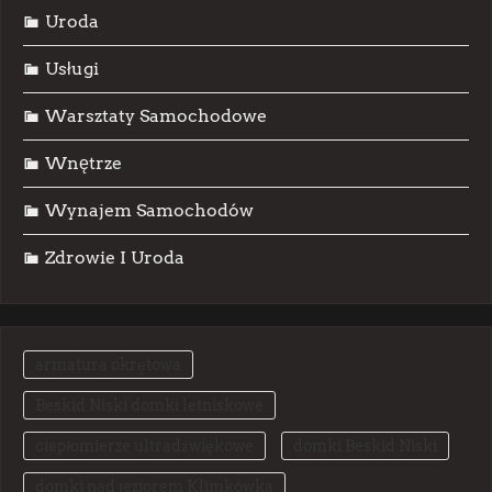
Uroda
Usługi
Warsztaty Samochodowe
Wnętrze
Wynajem Samochodów
Zdrowie I Uroda
armatura okrętowa
Beskid Niski domki letniskowe
ciepłomierze ultradźwiękowe
domki Beskid Niski
domki nad jeziorem Klimkówka