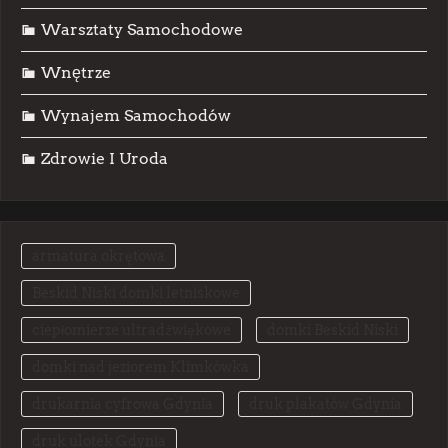
Warsztaty Samochodowe
Wnętrze
Wynajem Samochodów
Zdrowie I Uroda
armatura okrętowa
Beskid Niski domki letniskowe
ciepłomierze ultradźwiękowe
domki Beskid Niski
domki nad jeziorem Klimkówka
drukarnia cyfrowa Gdynia
druk plakatów Gdynia
druk ulotek Gdynia