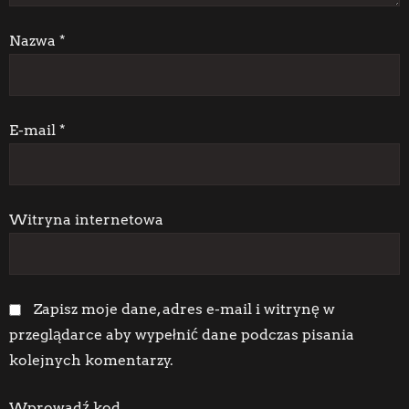
p
i
Nazwa
*
s
u
E-mail
*
Witryna internetowa
Zapisz moje dane, adres e-mail i witrynę w
przeglądarce aby wypełnić dane podczas pisania
kolejnych komentarzy.
Wprowadź kod