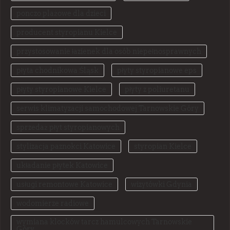
ponczo plażowe dla dzieci
producent styropianu Kielce
przystosowanie łazienek dla osób niepełnosprawnych
płyta chodnikowa Śląsk
płyty styropianowe eps
płyty styropianowe Kielce
płyty z poliuretanu
serwis klimatyzacji samochodowej Tarnowskie Góry
sprzedaż płyt styropianowych
stylizacja paznokci Katowice
styropian Kielce
układanie płytek Katowice
usługi remontowe Katowice
wizytówki Gdynia
wodomierze radiowe
wymiana klocków tarcz hamulcowych Tarnowskie
Góry