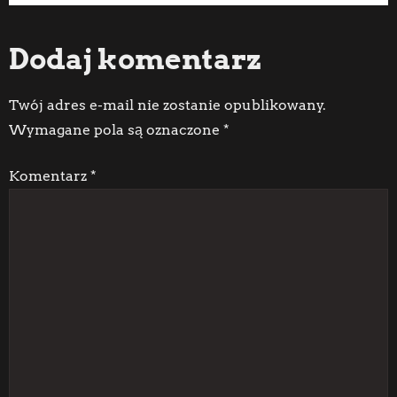
Post
Post
a
Dodaj komentarz
w
i
Twój adres e-mail nie zostanie opublikowany.
Wymagane pola są oznaczone
*
g
Komentarz
*
a
c
j
a
w