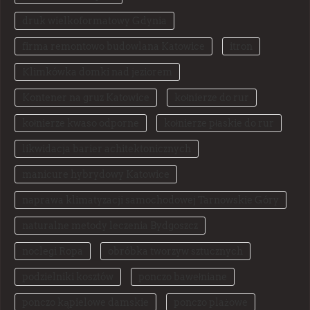
druk wielkoformatowy Gdynia
firma remontowo budowlana Katowice
itron
Klimkówka domki nad jeziorem
Kontener na gruz Katowice
kołnierze do rur
kołnierze kwaso odporne
kołnierze płaskie do rur
likwidacja barier achitektonicznych
manicure hybrydowy Katowice
naprawa klimatyzacji samochodowej Tarnowskie Góry
naturalne metody leczenia Bydgoszcz
noclegi Ropa
obróbka tworzyw sztucznych
podzielniki kosztów
ponczo bawełniane
ponczo kąpielowe damskie
ponczo plażowe