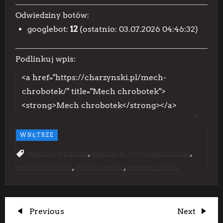
Odwiedziny botów:
googlebot:
12
(ostatnio: 03.07.2026 04:46:32)
Podlinkuj wpis:
WNĘTRZE
,
,
dekoracje z mchu
dekoracje żywy obraz z mchu
,
,
mech chrobotek
obrazy z mchu
prezent z mchu
N
Previous
Next
Previous
Next