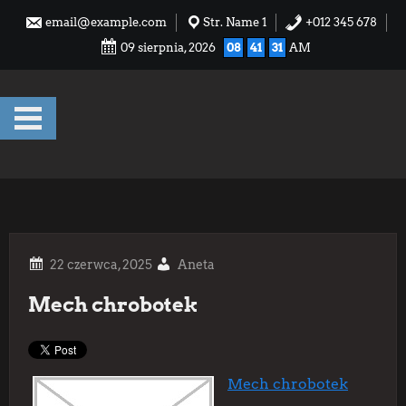
Skip
email@example.com
Str. Name 1
+012 345 678
to
09 sierpnia, 2026
08
41
32
AM
content
Aneta
Mech chrobotek
Mech chrobotek