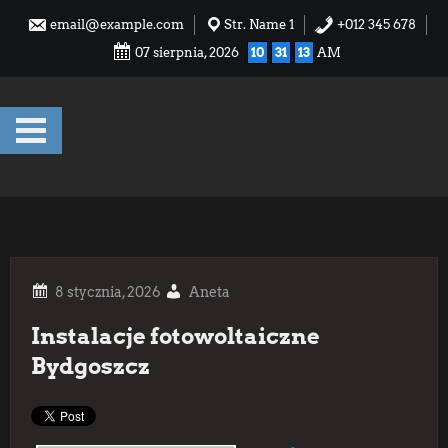
Skip
email@example.com
Str. Name 1
+012 345 678
to
07 sierpnia, 2026
10
31
14
AM
content
Aneta
Instalacje fotowoltaiczne
Bydgoszcz