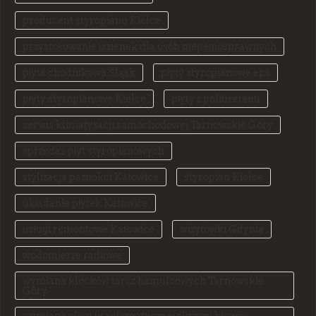
producent styropianu Kielce
przystosowanie łazienek dla osób niepełnosprawnych
płyta chodnikowa Śląsk
płyty styropianowe eps
płyty styropianowe Kielce
płyty z poliuretanu
serwis klimatyzacji samochodowej Tarnowskie Góry
sprzedaż płyt styropianowych
stylizacja paznokci Katowice
styropian Kielce
układanie płytek Katowice
usługi remontowe Katowice
wizytówki Gdynia
wodomierze radiowe
wymiana klocków tarcz hamulcowych Tarnowskie
Góry