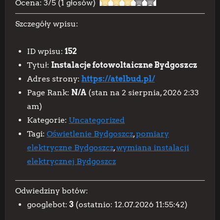
Ocena:
3
/
5
(
1
głosów)
Szczegóły wpisu:
ID wpisu:
152
Tytuł:
Instalacje fotowoltaiczne Bydgoszcz
Adres strony:
https://atelbud.pl/
Page Rank:
N/A
(stan na 2 sierpnia, 2026 2:33
am)
Kategorie:
Uncategorized
Tagi:
Oświetlenie Bydgoszcz
,
pomiary
elektryczne Bydgoszcz
,
wymiana instalacji
elektrycznej Bydgoszcz
Odwiedziny botów:
googlebot:
3
(ostatnio: 12.07.2026 11:55:42)