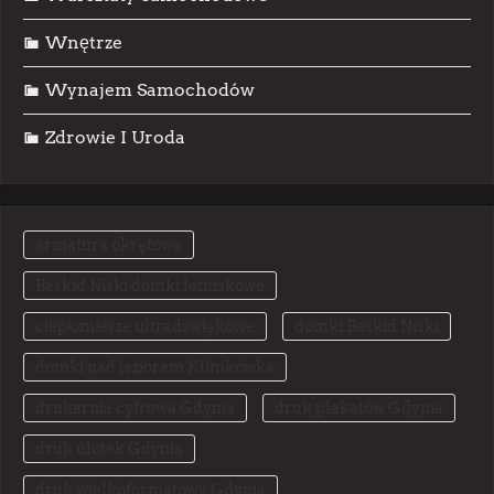
Wnętrze
Wynajem Samochodów
Zdrowie I Uroda
armatura okrętowa
Beskid Niski domki letniskowe
ciepłomierze ultradźwiękowe
domki Beskid Niski
domki nad jeziorem Klimkówka
drukarnia cyfrowa Gdynia
druk plakatów Gdynia
druk ulotek Gdynia
druk wielkoformatowy Gdynia