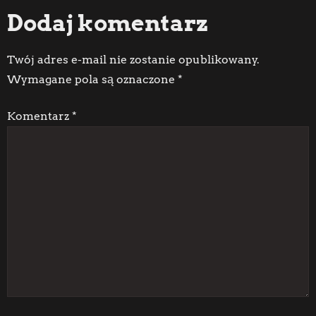
Dodaj komentarz
w
i
Twój adres e-mail nie zostanie opublikowany.
Wymagane pola są oznaczone
*
g
Komentarz
*
a
c
j
a
w
p