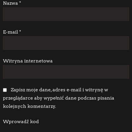
i
Nazwa
*
s
u
E-mail
*
Witryna internetowa
Zapisz moje dane, adres e-mail i witrynę w
przeglądarce aby wypełnić dane podczas pisania
kolejnych komentarzy.
Wprowadź kod