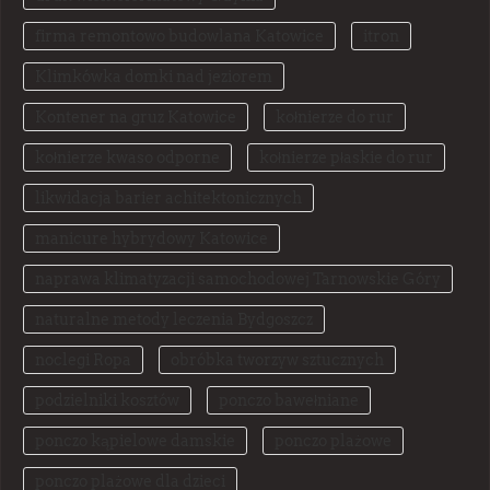
firma remontowo budowlana Katowice
itron
Klimkówka domki nad jeziorem
Kontener na gruz Katowice
kołnierze do rur
kołnierze kwaso odporne
kołnierze płaskie do rur
likwidacja barier achitektonicznych
manicure hybrydowy Katowice
naprawa klimatyzacji samochodowej Tarnowskie Góry
naturalne metody leczenia Bydgoszcz
noclegi Ropa
obróbka tworzyw sztucznych
podzielniki kosztów
ponczo bawełniane
ponczo kąpielowe damskie
ponczo plażowe
ponczo plażowe dla dzieci