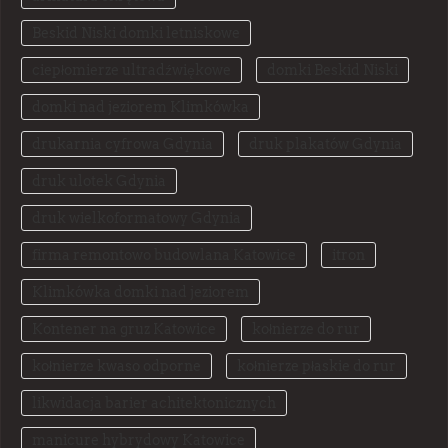
Beskid Niski domki letniskowe
ciepłomierze ultradźwiękowe
domki Beskid Niski
domki nad jeziorem Klimkówka
drukarnia cyfrowa Gdynia
druk plakatów Gdynia
druk ulotek Gdynia
druk wielkoformatowy Gdynia
firma remontowo budowlana Katowice
itron
Klimkówka domki nad jeziorem
Kontener na gruz Katowice
kołnierze do rur
kołnierze kwaso odporne
kołnierze płaskie do rur
likwidacja barier achitektonicznych
manicure hybrydowy Katowice