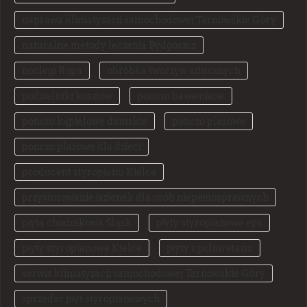
naprawa klimatyzacji samochodowej Tarnowskie Góry
naturalne metody leczenia Bydgoszcz
noclegi Ropa
obróbka tworzyw sztucznych
podzielniki kosztów
ponczo bawełniane
ponczo kąpielowe damskie
ponczo plażowe
ponczo plażowe dla dzieci
producent styropianu Kielce
przystosowanie łazienek dla osób niepełnosprawnych
płyta chodnikowa Śląsk
płyty styropianowe eps
płyty styropianowe Kielce
płyty z poliuretanu
serwis klimatyzacji samochodowej Tarnowskie Góry
sprzedaż płyt styropianowych