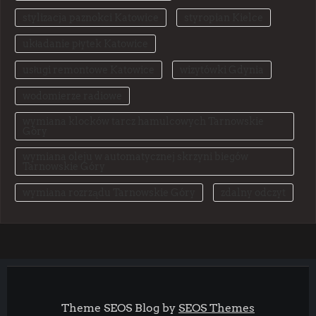
stylizacja paznokci Katowice
styropian Kielce
układanie płytek Katowice
usługi remontowe Katowice
wizytówki Gdynia
wodomierze radiowe
wymiana klocków tarcz hamulcowych Tarnowskie
Góry
wymiana oleju w automatycznej skrzyni biegów
Tarnowskie Góry
wymiana rozrządu Tarnowskie Góry
zdalny odczyt
Theme SEOS Blog by
SEOS Themes