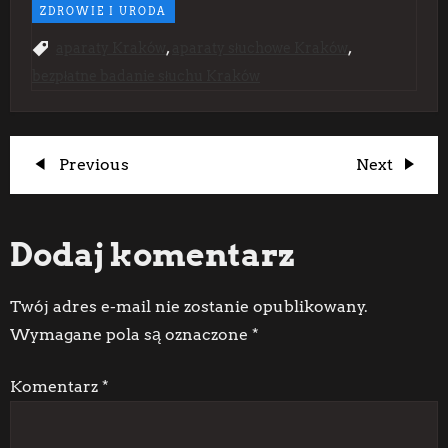
ZDROWIE I URODA
,
,
aparaty Kraków
aparaty słuchowe Kraków
bezpłatne badanie słuchu Kraków
N
Previous
Next
Previous
Next
Post
Post
a
Dodaj komentarz
w
i
Twój adres e-mail nie zostanie opublikowany.
Wymagane pola są oznaczone
*
g
Komentarz
*
a