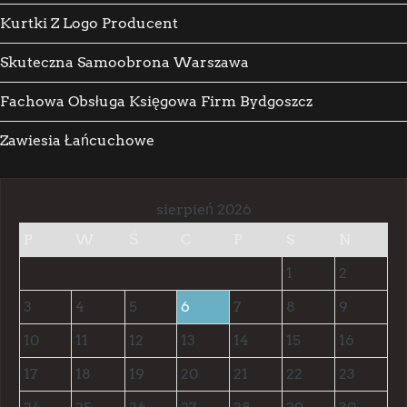
Kurtki Z Logo Producent
Skuteczna Samoobrona Warszawa
Fachowa Obsługa Księgowa Firm Bydgoszcz
Zawiesia Łańcuchowe
sierpień 2026
P
W
Ś
C
P
S
N
1
2
3
4
5
6
7
8
9
10
11
12
13
14
15
16
17
18
19
20
21
22
23