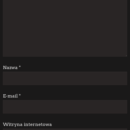
c
j
a
w
p
i
Nazwa
*
s
u
E-mail
*
Witryna internetowa