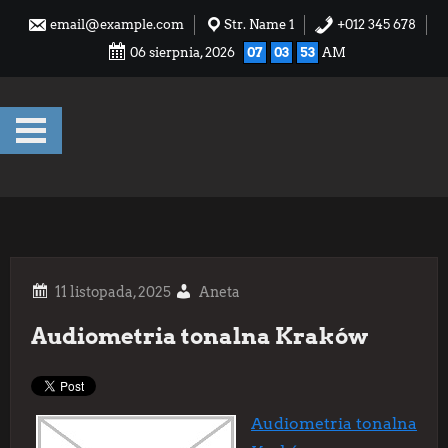
Skip
email@example.com
Str. Name 1
+012 345 678
to
06 sierpnia, 2026
07
03
53
AM
content
Aneta
Audiometria tonalna Kraków
Audiometria tonalna