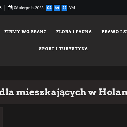
8
06 sierpnia, 2026
04
44
22
AM
FIRMY WG BRANŻ
FLORA I FAUNA
PRAWO I 
SPORT I TURYSTYKA
 dla mieszkających w Holan