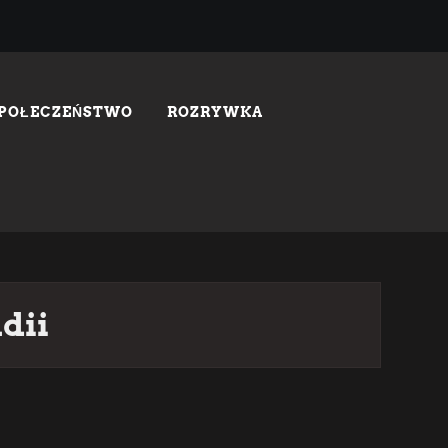
SPOŁECZEŃSTWO
ROZRYWKA
dii